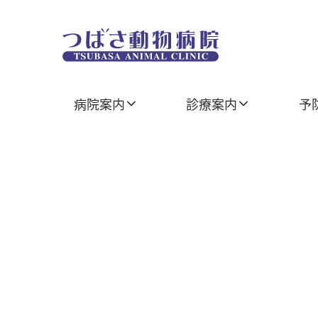
Skip
to
content
病院案内
診療案内
予
ホーム
病院案内
つばさ動物病院について
スタッフ紹介
WEB予約
セカンドオピニオン