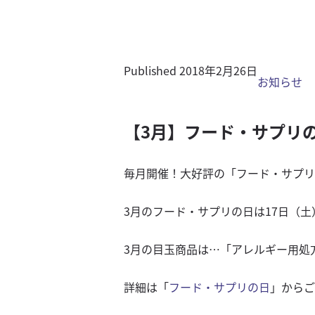
シニアサポート
夜間診療 / 時間外診療
求人情報
Published
2018年2月26日
診療案内
お知らせ
一般内科
【3月】フード・サプリ
歯科特別外来
消化器科
毎月開催！大好評の「フード・サプリ
循環器専門外来
眼科特別外来
3月のフード・サプリの日は17日（土
腫瘍外来
外科
3月の目玉商品は…「アレルギー用処
整形外科特別外来
詳細は「
フード・サプリの日
」からご
予防/健康管理