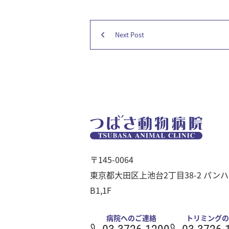
狂犬病予防
フィラリア予防
投
Next Post
ノミ・ダニ予防
Next
稿
混合ワクチン
post:
マイクロチップ
ナ
健康診断
ビ
猫の診療室
ゲ
猫の診療室とは
ー
猫の図書館
〒145-0064
猫の健康管理
シ
東京都大田区上池台2丁目38-2 パン
猫の予防
ョ
B1,1F
猫の検査
お得情報
ン
病院へのご連絡
トリミングの
03-3726-1299
03-3726-