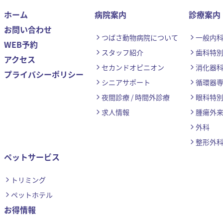
ホーム
病院案内
診療案内
お問い合わせ
つばさ動物病院について
一般内
WEB予約
スタッフ紹介
歯科特
アクセス
セカンドオピニオン
消化器
プライバシーポリシー
シニアサポート
循環器
夜間診療 / 時間外診療
眼科特
求人情報
腫瘍外
外科
整形外
ペットサービス
トリミング
ペットホテル
お得情報