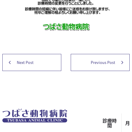
健康診断
猫の診療室
猫の診療室とは
猫の図書館
猫の健康管理
猫の予防
投
猫の検査
Next Post
Previous Post
Next
Previous
お得情報
稿
post:
post:
ナ
ペットサービス
ビ
トリミング
ペットホテル
ゲ
診療時
お得情報
月
ー
間