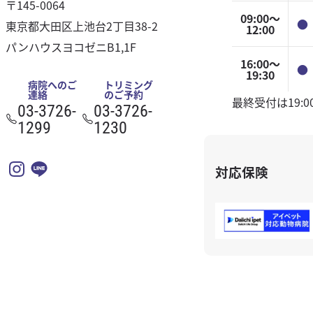
〒145-0064
割引 / クーポン
シ
09:00〜
●
東京都大田区上池台2丁目38-2
ゴールドカード
12:00
ョ
パンハウスヨコゼニB1,1F
イベント情報
16:00〜
●
19:30
ン
アクセス
病院へのご
トリミング
連絡
のご予約
最終受付は19:
03-3726-
03-3726-
プライバシーポリシー
1299
1230
対応保険