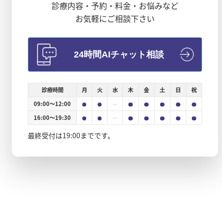
診療内容・予約・料金・お悩みなど
お気軽にご相談下さい
24時間AIチャット相談
診療時間
月
火
水
木
金
土
日
祝
診
診
休
診
診
診
診
診
09:00〜12:00
—
療
療
診
療
療
療
療
療
診
診
休
診
診
診
診
診
16:00〜19:30
—
療
療
診
療
療
療
療
療
最終受付は19:00までです。