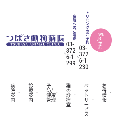
Skip
ト
to
病
リ
院
ミ
content
へ
ン
の
グ
ご
の
WE
連
ご
B
絡
予
予
約
03-
約
03-
372
372
6-1
6-1
299
230
病
診
予
猫
ペ
お
院
療
防/
の
ッ
得
案
案
健康
診
ト
情
内
内
管理
療
サ
報
室
ー
ビ
ス