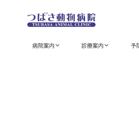
Skip
to
content
病院案内
診療案内
予
ホーム
病院案内
つばさ動物病院について
スタッフ紹介
WEB予約
セカンドオピニオン