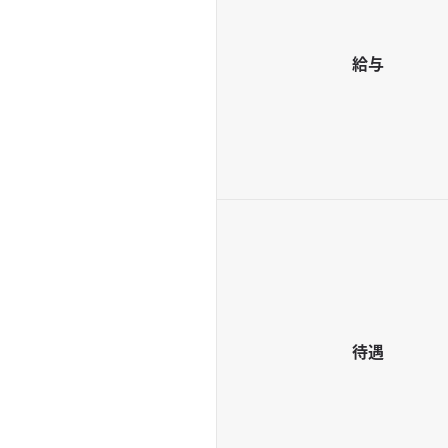
ペットサービス
トリミング
給与
ペットホテル
お得情報
割引 / クーポン
ゴールドカード
イベント情報
アクセス
プライバシーポリシー
待遇