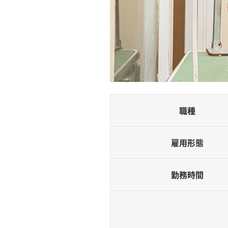
狂犬病予防
フィラリア予防
ノミ・ダニ予防
混合ワクチン
マイクロチップ
健康診断
猫の診療室
職種
猫の診療室とは
雇用形態
猫の図書館
猫の健康管理
勤務時間
猫の予防
猫の検査
お得情報