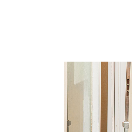
シニアサポート
夜間診療 / 時間外診療
求人情報
診療案内
一般内科
歯科特別外来
消化器科
循環器専門外来
眼科特別外来
腫瘍外来
外科
整形外科特別外来
予防/健康管理