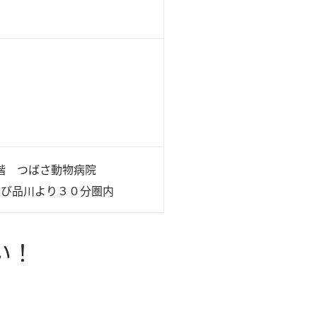
１階 つばさ動物病院
よび品川より３０分圏内
い！