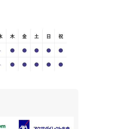
水
木
金
土
日
祝
-
●
●
●
●
●
-
●
●
●
●
●